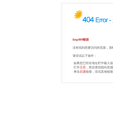
http404错误
没有找到您要访问的页面，请检
请尝试以下操作：
·如果您已经在地址栏中输入
·打开
主页
，然后查找指向您感
·单击
后退
链接，尝试其他链接