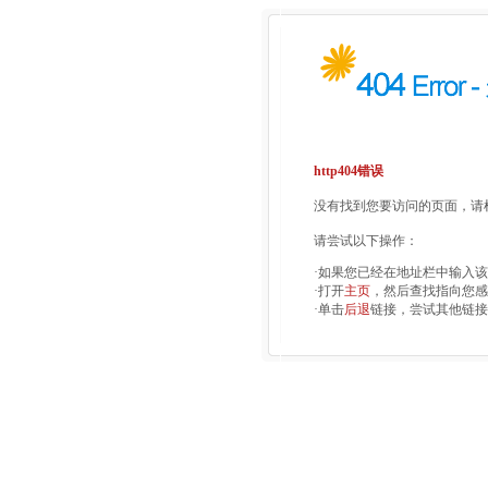
http404错误
没有找到您要访问的页面，请检
请尝试以下操作：
·如果您已经在地址栏中输入
·打开
主页
，然后查找指向您感
·单击
后退
链接，尝试其他链接