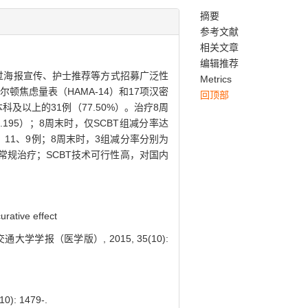
摘要
参考文献
相关文章
编辑推荐
过海报宣传、护士推荐等方式招募广泛性
Metrics
顿焦虑量表（HAMA-14）和17项汉密
回顶部
科及以上的31例（77.50%）。治疗8周
.195）；8周末时，仅SCBT组减分率达
1、11、9例；8周末时，3组减分率分别为
，优于常规治疗；SCBT技术可行性高，对国内
urative effect