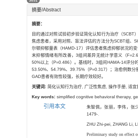
PDF (PC)
3051
摘要/Abstract
摘要：
目的通过对照试验初步验证简化认知行为治疗（SCB
焦虑患者，采用对照、盲法评估的方法分为SCBT组、SC
尔顿抑郁量表（HAMD-17）评估患者焦虑抑郁状况的变化
末抑郁情绪有所改善，3组间差异无统计学意义（F=2.61
50%以上（P=0.486）。基线时，3组间HAMA-14
53.50%、54.79%、39.75%（P=0.317）
GAD患者有效性较强，长期疗效较好。
关键词:
简化认知行为治疗,
广泛性焦虑,
操作手册,
适宜
Key words:
simplified cognitive behavioral therapy,
ge