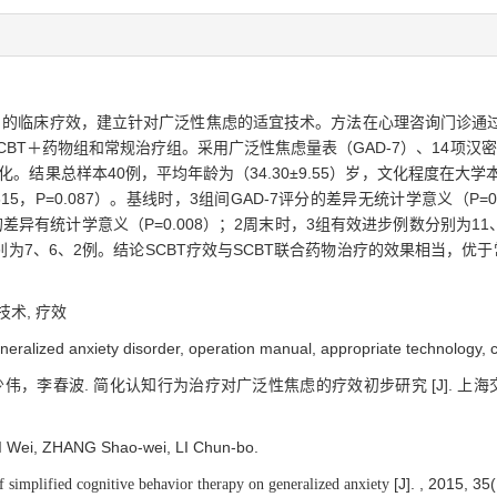
T）的临床疗效，建立针对广泛性焦虑的适宜技术。方法在心理咨询门诊通
BT＋药物组和常规治疗组。采用广泛性焦虑量表（GAD-7）、14项汉密尔
。结果总样本40例，平均年龄为（34.30±9.55）岁，文化程度在大学本
5，P=0.087）。基线时，3组间GAD-7评分的差异无统计学意义（P=0
评分的差异有统计学意义（P=0.008）；2周末时，3组有效进步例数分别为1
；治愈例数分别为7、6、2例。结论SCBT疗效与SCBT联合药物治疗的效果相当
技术,
疗效
neralized anxiety disorder,
operation manual,
appropriate technology,
c