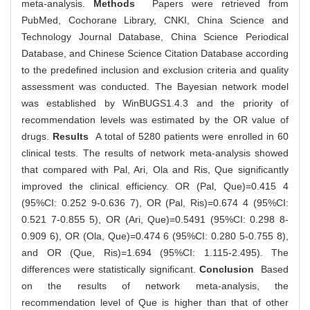
meta-analysis.
Methods
Papers were retrieved from
PubMed, Cochorane Library, CNKI, China Science and
Technology Journal Database, China Science Periodical
Database, and Chinese Science Citation Database according
to the predefined inclusion and exclusion criteria and quality
assessment was conducted. The Bayesian network model
was established by WinBUGS1.4.3 and the priority of
recommendation levels was estimated by the OR value of
drugs.
Results
A total of 5280 patients were enrolled in 60
clinical tests. The results of network meta-analysis showed
that compared with Pal, Ari, Ola and Ris, Que significantly
improved the clinical efficiency. OR (Pal, Que)=0.415 4
(95%CI: 0.252 9-0.636 7), OR (Pal, Ris)=0.674 4 (95%CI:
0.521 7-0.855 5), OR (Ari, Que)=0.5491 (95%CI: 0.298 8-
0.909 6), OR (Ola, Que)=0.474 6 (95%CI: 0.280 5-0.755 8),
and OR (Que, Ris)=1.694 (95%CI: 1.115-2.495). The
differences were statistically significant.
Conclusion
Based
on the results of network meta-analysis, the
recommendation level of Que is higher than that of other