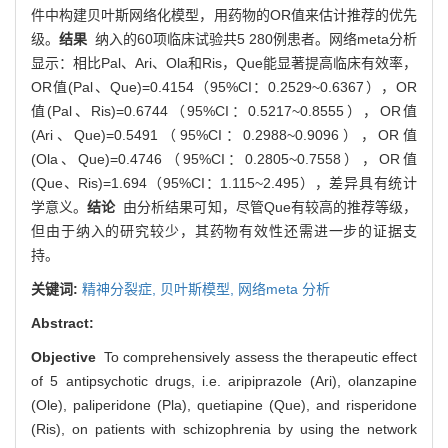
件中构建贝叶斯网络化模型，用药物的OR值来估计推荐的优先
级。
结果
纳入的60项临床试验共5 280例患者。网络meta分析
显示：相比Pal、Ari、Ola和Ris，Que能显著提高临床有效率，
OR值(Pal、Que)=0.4154（95%CI：0.2529~0.6367），OR
值(Pal、Ris)=0.6744（95%CI：0.5217~0.8555），OR值
(Ari、Que)=0.5491（95%CI：0.2988~0.9096），OR值
(Ola、Que)=0.4746（95%CI：0.2805~0.7558），OR值
(Que、Ris)=1.694（95%CI：1.115~2.495），差异具有统计
学意义。
结论
由分析结果可知，尽管Que有较高的推荐等级，
但由于纳入的研究较少，其药物有效性还需进一步的证据支
持。
关键词:
精神分裂症,
贝叶斯模型,
网络meta 分析
Abstract:
Objective
To comprehensively assess the therapeutic effect
of 5 antipsychotic drugs, i.e. aripiprazole (Ari), olanzapine
(Ole), paliperidone (Pla), quetiapine (Que), and risperidone
(Ris), on patients with schizophrenia by using the network