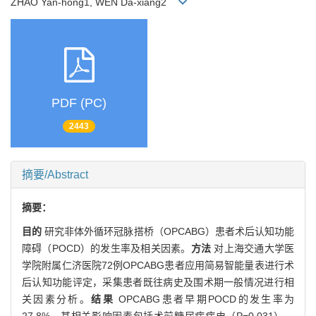
ZHAO Yan-hong1, WEN Da-xiang2
PDF (PC)
2443
摘要/Abstract
摘要：
目的
研究非体外循环冠脉搭桥（OPCABG）患者术后认知功能
障碍（POCD）的发生率及相关因素。
方法
对上海交通大学医
学院附属仁济医院72例OPCABG患者应用简易智能量表进行术
后认知功能评定，采集患者既往病史及围术期一般情况进行相
关因素分析。
结果
OPCABG患者早期POCD的发生率为
27.8%。其相关影响因素包括术前糖尿病病史（P=0.031）、