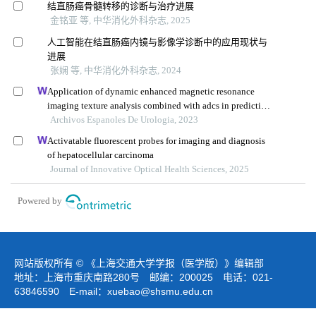
结直肠癌骨髓转移的诊断与治疗进展
金铭亚 等, 中华消化外科杂志, 2025
人工智能在结直肠癌内镜与影像学诊断中的应用现状与
进展
张娴 等, 中华消化外科杂志, 2024
Application of dynamic enhanced magnetic resonance
imaging texture analysis combined with adcs in predicting
pelvic lymph metastasis of prostate cancer
Archivos Espanoles De Urologia, 2023
Activatable fluorescent probes for imaging and diagnosis
of hepatocellular carcinoma
Journal of Innovative Optical Health Sciences, 2025
Powered by
网站版权所有 © 《上海交通大学学报（医学版）》编辑部
地址：上海市重庆南路280号 邮编：200025 电话：021-
63846590 E-mail：
xuebao@shsmu.edu.cn