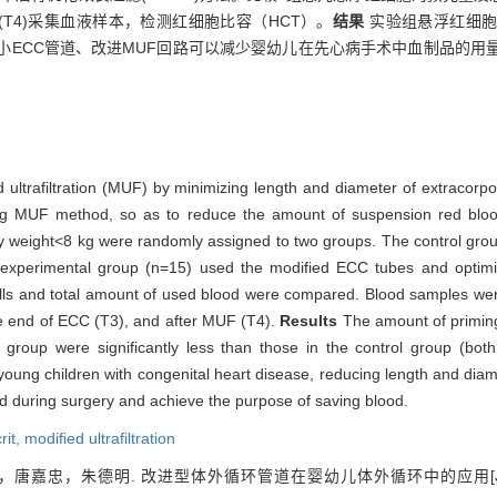
后(T4)采集血液样本，检测红细胞比容（HCT）。
结果
实验组悬浮红细胞
小ECC管道、改进MUF回路可以减少婴幼儿在先心病手术中血制品的用
d ultrafiltration (MUF) by minimizing length and diameter of extracorpo
zing MUF method, so as to reduce the amount of suspension red blo
dy weight<8 kg were randomly assigned to two groups. The control grou
e experimental group (n=15) used the modified ECC tubes and opt
lls and total amount of used blood were compared. Blood samples were
he end of ECC (T3), and after MUF (T4).
Results
The amount of priming
 group were significantly less than those in the control group (bo
young children with congenital heart disease, reducing length and d
d during surgery and achieve the purpose of saving blood.
rit,
modified ultrafiltration
唐嘉忠，朱德明. 改进型体外循环管道在婴幼儿体外循环中的应用[J