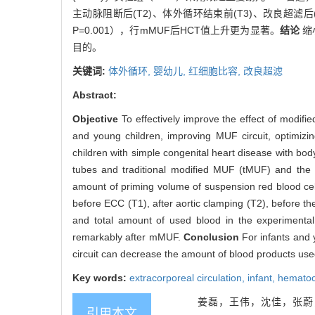
主动脉阻断后(T2)、体外循环结束前(T3)、改良超滤
P=0.001），行mMUF后HCT值上升更为显著。
结论
缩
目的。
关键词:
体外循环,
婴幼儿,
红细胞比容,
改良超滤
Abstract:
Objective
To effectively improve the effect of modifie
and young children, improving MUF circuit, optimi
children with simple congenital heart disease with bo
tubes and traditional modified MUF (tMUF) and th
amount of priming volume of suspension red blood ce
before ECC (T1), after aortic clamping (T2), before t
and total amount of used blood in the experimental
remarkably after mMUF.
Conclusion
For infants and 
circuit can decrease the amount of blood products use
Key words:
extracorporeal circulation,
infant,
hematoc
姜磊，王伟，沈佳，张蔚，
引用本文