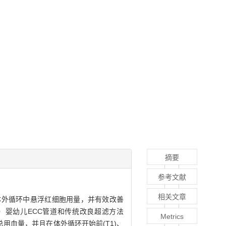
摘要
参考文献
相关文章
体外循环中悬浮红细胞用量，并有效改善
cm）婴幼儿ECC管道和传统改良超滤方法
Metrics
总用血量，并且在体外循环开始前(T1)、