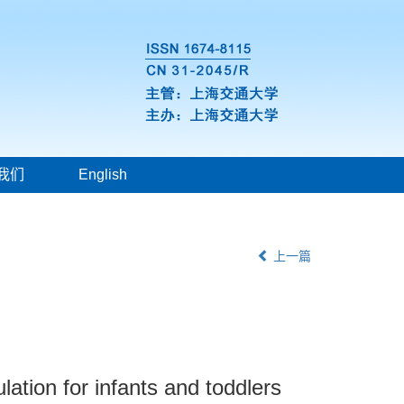
我们
English
上一篇
lation for infants and toddlers