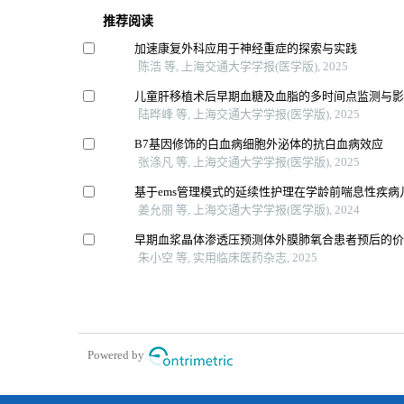
推荐阅读
加速康复外科应用于神经重症的探索与实践
陈浩 等, 上海交通大学学报(医学版), 2025
儿童肝移植术后早期血糖及血脂的多时间点监测与
陆晔峰 等, 上海交通大学学报(医学版), 2025
B7基因修饰的白血病细胞外泌体的抗白血病效应
张涤凡 等, 上海交通大学学报(医学版), 2025
基于ems管理模式的延续性护理在学龄前喘息性疾病
姜允丽 等, 上海交通大学学报(医学版), 2024
早期血浆晶体渗透压预测体外膜肺氧合患者预后的
朱小空 等, 实用临床医药杂志, 2025
Powered by