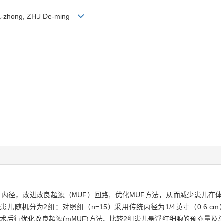
ia-zhong, ZHU De-ming
与内径，改进改良超滤（MUF）回路，优化MUF方法，从而减少患儿在
患儿随机分为2组：对照组（n=15）采用传统内径为1/4英寸（0.6 
管道，术后行优化改良超滤(mMUF)方法。比较2组患儿悬浮红细胞的预充量及