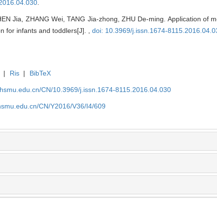
.2016.04.030
.
N Jia, ZHANG Wei, TANG Jia-zhong, ZHU De-ming. Application of modi
n for infants and toddlers[J]. ,
doi: 10.3969/j.issn.1674-8115.2016.04.0
|
Ris
|
BibTeX
shsmu.edu.cn/CN/10.3969/j.issn.1674-8115.2016.04.030
shsmu.edu.cn/CN/Y2016/V36/I4/609