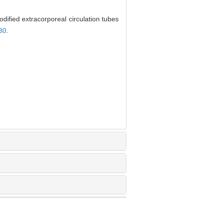
fied extracorporeal circulation tubes
30
.