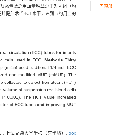
预充量及总用血量明显少于对照组（均
回顶部
量并提升术毕HCT水平，达到节约用血的
real circulation (ECC) tubes for infants
od cells used in ECC.
Methods
Thirty
p (n=15) used traditional 1/4 inch ECC
imized and modified MUF (mMUF). The
 collected to detect hematocrit (HCT)
 volume of suspension red blood cells
th P=0.001). The HCT value increased
iameter of ECC tubes and improving MUF
]. 上海交通大学学报（医学版）,
doi: