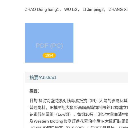
ZHAO Dong-liang1， WU Li2， LI Jin-ping2， ZHANG 
PDF (PC)
1954
摘要/Abstract
摘要：
目的
探讨灯盏花素对胰岛素抵抗（IR）大鼠的影响及
普通饲料，IR模型组大鼠经高脂高糖饲料喂养12周建立
花素低剂量组（Low组），每组10只。测定大鼠血清空