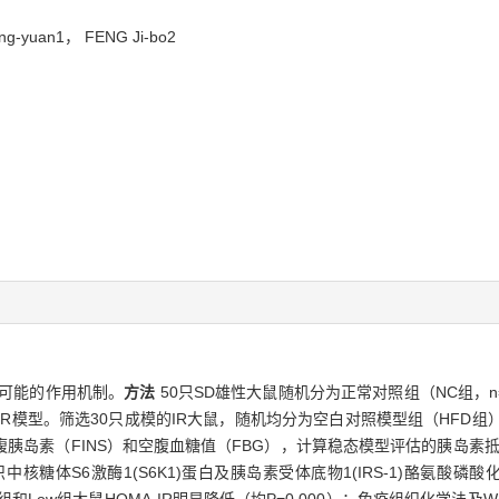
Xing-yuan1， FENG Ji-bo2
其可能的作用机制。
方法
50只SD雄性大鼠随机分为正常对照组（NC组，n=
IR模型。筛选30只成模的IR大鼠，随机均分为空白对照模型组（HFD组
腹胰岛素（FINS）和空腹血糖值（FBG），计算稳态模型评估的胰岛素抵