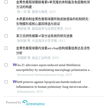
金黄色葡萄球菌肠毒素b单克隆抗体制备及免疫酶检测
方法的构建
陈一兵 等, 畜牧与兽医, 2025
木质素抑制金黄色葡萄球菌所致皮肤感染的机制研究：
生物膜形成核心基因筛选与验证
黄树强 等, 基因组学与应用生物学, 2024
革兰氏阴性细菌ⅵ型分泌系统的研究进展
张利娟 等, 大连海洋大学学报, 2015
金黄色葡萄球菌内溶素aej-chap结构域重组表达及活性
分析
邓婧婧 等, 食品工业科技, 2025
Gts-21 alleviates sepsis-induced atrial fibrillation
susceptibility by modulating macrophage polarization and
neuregulin-1 secretion
International Immunopharmacology, 2025
Sirt6 protects against lipopolysaccharide-induced
inflammation in human pulmonary lung microvascular
endothelial cells
Inflammation, 2023
Powered by