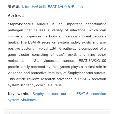
关键词:
金黄色葡萄球菌,
ESAT-6分泌系统,
毒力
Abstract:
Staphylococcus aureus is an important opportunistic
pathogen that causes a variety of infections, which can
involve all organs in the body and seriously threat people’s
health. The ESAT-6 secretion system widely exists in gram-
positive bacteria. Typical ESAT-6 pathway is composed of a
gene cluster consisting of esxA, esxB, and nine other
molecules in Staphylococcus aureus. ESAT-6/WXG100
protein family secreted by this system plays a critical role in
virulence and protective immunity of Staphylococcus aureus.
This article reviews research advances in ESAT-6 secretion
system in Staphylococcus aureus.
Key words:
Staphylococcus aureus,
ESAT-6 secretion
system,
virulence