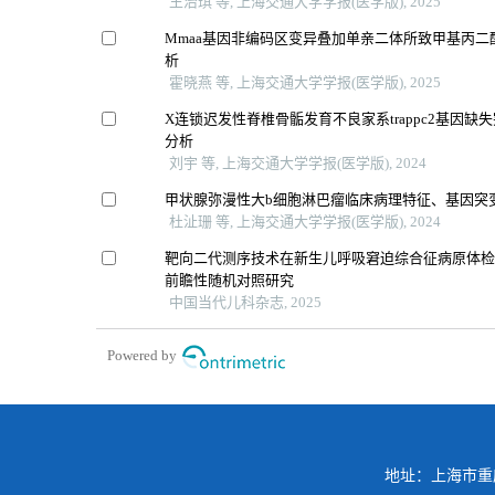
王治琪 等, 上海交通大学学报(医学版), 2025
Mmaa基因非编码区变异叠加单亲二体所致甲基丙二
析
霍晓燕 等, 上海交通大学学报(医学版), 2025
X连锁迟发性脊椎骨骺发育不良家系trappc2基因缺
分析
刘宇 等, 上海交通大学学报(医学版), 2024
甲状腺弥漫性大b细胞淋巴瘤临床病理特征、基因突
杜沚珊 等, 上海交通大学学报(医学版), 2024
靶向二代测序技术在新生儿呼吸窘迫综合征病原体
前瞻性随机对照研究
中国当代儿科杂志, 2025
Powered by
地址：上海市重庆南