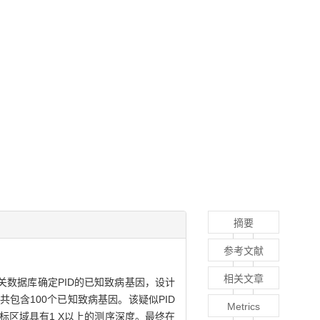
摘要
参考文献
相关文章
关数据库确定PID的已知致病基因，设计
nel共包含100个已知致病基因。该疑似PID
Metrics
%的目标区域具有1 X以上的测序深度。最终在