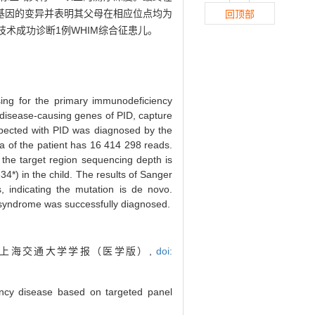
XCR4基因的变异并表明其父母在相应位点均为
回顶部
技术成功诊断1例WHIM综合征患儿。
ng for the primary immunodeficiency
 disease-causing genes of PID, capture
spected with PID was diagnosed by the
 of the patient has 16 414 298 reads.
the target region sequencing depth is
*) in the child. The results of Sanger
, indicating the mutation is de novo.
 syndrome was successfully diagnosed.
. 上海交通大学学报（医学版）,
doi:
ency disease based on targeted panel