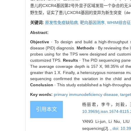
患儿的CXCR4基因第2号外显子区域发现一个杂合的无义突变
野生型，证实了患儿CXCR4基因的变异为新生突变（de 
关键词:
原发性免疫缺陷病,
靶向基因测序,
WHIM综合征
Abstract:
Objective
· To design and build a high-throughput 
disease (PID) diagnosis.
Methods
· By reviewing the 
probes using for the TPS were designed and customiz
customized TPS.
Results
· The PID sequencing panel
The average coverage depth is 157 X, 98.35% of the 
greater than 1 X. Finally, a heterozygous nonsense mu
sequencing confirmed the variation in the child and
Conclusion
· This study established a high-throughp
Key words:
primary immunodeficiency disease,
targe
杨丽君，李牛，刘毅，王
引用本文
10.3969/j.issn.1674-8115
YANG Li-jun, Li Niu, LI
sequencing[J]. ,
doi: 10.3