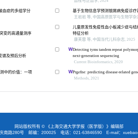
血栓与止血学, 2024
酸血症的多组学分
基于生物信息学预测银屑病免疫诊疗
王岩岩 等, 中国高原医学与生物学杂志,
儿童原发性免疫性血小板减少症与结
失突变的高通量测序
特征分析
康芙蓉 等, 中国当代儿科杂志, 2025
Detecting tyms tandem repeat polymor
变谱及预后分析
next-generation sequencing
Current Bioinformatics, 2020
检测中的价值：一项
Prgefne: predicting disease-related ge
Methods, 2021
网站版权所有 © 《上海交通大学学报（医学版）》编辑部
路280号 邮编：200025 电话：021-63846590 E-mail：
xuebao