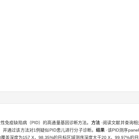
发性免疫缺陷病（PID）的高通量基因诊断方法。
方法
·阅读文献并查询相
并通过该方法对1例疑似PID患儿进行分子诊断。
结果
·该PID测序pa
平均覆盖深度为157 X，98.35%的目标区域测序深度大于20 X，99.97