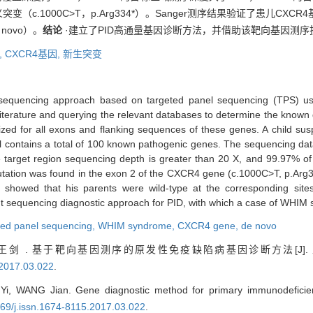
（c.1000C>T，p.Arg334*）。Sanger测序结果验证了患儿C
novo）。
结论
·建立了PID高通量基因诊断方法，并借助该靶向基因测序
,
CXCR4基因,
新生突变
sequencing approach based on targeted panel sequencing (TPS) usi
literature and querying the relevant databases to determine the known
ed for all exons and flanking sequences of these genes. A child su
 contains a total of 100 known pathogenic genes. The sequencing data
target region sequencing depth is greater than 20 X, and 99.97% of 
tation was found in the exon 2 of the CXCR4 gene (c.1000C>T, p.Arg334
 showed that his parents were wild-type at the corresponding sites
ut sequencing diagnostic approach for PID, with which a case of WHIM
ted panel sequencing,
WHIM syndrome,
CXCR4 gene,
de novo
剑 . 基于靶向基因测序的原发性免疫缺陷病基因诊断方法[J]
.2017.03.022
.
U Yi, WANG Jian. Gene diagnostic method for primary immunodefici
969/j.issn.1674-8115.2017.03.022
.