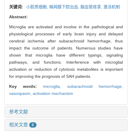
关键词:
小胶质细胞,
蛛网膜下腔出血,
脑血管痉挛,
激活机制
Abstract:
Microglia are activated and involve in the pathological and
physiological processes of early brain injury and delayed
cerebral ischemia after subarachnoid hemorrhage, thus
impact the outcome of patients. Numerous studies have
shown that microglia have different typings, signaling
pathways, and functions. Interference with microglial
activation or reduction of cytotoxic metabolites is important
for improving the prognosis of SAH patients.
Key words:
microglia,
subarachnoid hemorrhage,
vasospasm,
activation mechanism
参考文献
相关文章
6