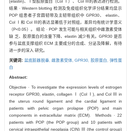
(elastin)、Ⅰ型胶原蛋白（Col Ⅰ）、 Col Ⅲ的表达进行检测。
结果 · Western blotting 检测及免疫组织化学评分结果均显示
POP 组患者子宫圆韧带及主韧带组织中 GPR30、 elastin、
Col Ⅰ和 Col Ⅲ的表达显著低于对照组，差异均有统计学意义
（P<0.05）。 结论 · POP 发生可能与相关组织中雌激素受体
缺 乏、胶原蛋白的含量下降、elastin 减少有关。GPR30 是否
参与盆底支撑组织 ECM 主要成分的合成、分泌及降解，有待
进一步的深入 研究。
关键词:
盆底脏器脱垂,
雌激素受体,
GPR30,
胶原蛋白,
弹性蛋
白
Abstract:
Objective · To investigate the expression levels of estrogen
receptor GPR30, elastin, collagen Ⅰ (Col Ⅰ), and Col Ⅲ in
the uterus round ligament and the cardial ligament in
patients with pelvic organ prolapse (POP) and main
components in extracellular matrix (ECM). Methods · 22
patients with POP (the POP group) and 10 patients with
cervical intraepithelial neoplasia (CIN) Ⅲ (the control group)