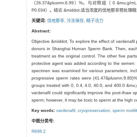
（26.37&plusmn;6.99）%。与对照组（ 0 
P0.034）。结论 &middot;适当浓度的伐地那
关键词:
伐地那非,
冷冻保存,
精子活力
Abstract:
Objective &middot; To explore the effect of vardenaf
donors in Shanghai Human Sperm Bank. Then, each s
treatment as the original control. The other five par
protective agent was added according to the semen: p
specimen was examined for various parameters, includ
progressive sperm rates were (41.47&plusmn;9.80)%
groups treated with 0, 0.4, 4.0, 40.0, and 400.0 &mu;
vardenafil could significantly improve the post-thaw s
sperm; however, it may be toxic to sperm at the high c
Key words:
vardenafil,
cryopreservation,
sperm motili
中图分类号:
R698.2