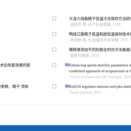
大泷六线鱼精子低温冷冻保存方法研
高居杰 等, 水产科技情报, 2026
鸭绿江唇精子低温和超低温保存技术
李剑桥 等, 大连海洋大学学报, 2025
稀释液添加不同抗氧化剂对冷冻姜曲
畜牧与兽医, 2024
及术后恢复效果的影
Enhancing sperm motility parameters in
combined approach of acupuncture at f
tablets
Archivos Espanoles De Urologia, 202
参数、精子 顶体
Rnf216 regulates meiosis and pka stabil
Faseb Journal, 2021