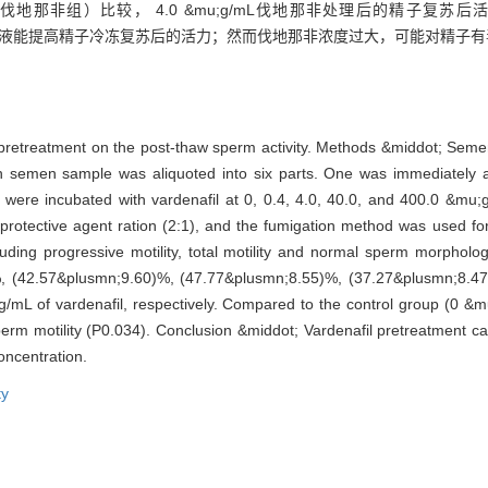
&mu;g/mL伐地那非组）比较， 4.0 &mu;g/mL伐地那非处理后的
非预处理精液能提高精子冷冻复苏后的活力；然而伐地那非浓度过大，可能对精子
il pretreatment on the post-thaw sperm activity. Methods &middot; Se
emen sample was aliquoted into six parts. One was immediately as
ts were incubated with vardenafil at 0, 0.4, 4.0, 40.0, and 400.0 &mu;
rotective agent ration (2:1), and the fumigation method was used for
ing progressive motility, total motility and normal sperm morpholog
, (42.57&plusmn;9.60)%, (47.77&plusmn;8.55)%, (37.27&plusmn;8.47
g/mL of vardenafil, respectively. Compared to the control group (0 &m
perm motility (P0.034). Conclusion &middot; Vardenafil pretreatment ca
oncentration.
ty