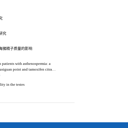
究
研究
海猪精子质量的影响
 patients with asthenospermia: a
usiguan point and tamoxifen citrate
4
ity in the testes