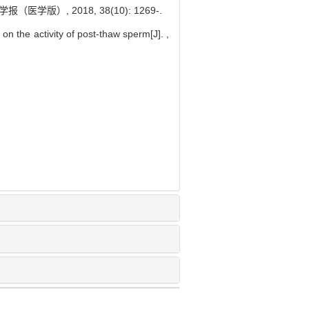
版）, 2018, 38(10): 1269-.
 the activity of post-thaw sperm[J]. ,