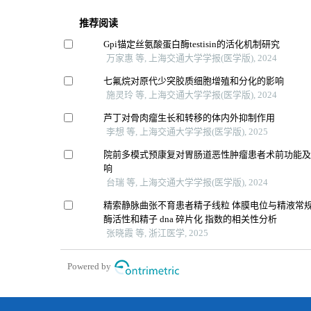
推荐阅读
Gpi锚定丝氨酸蛋白酶testisin的活化机制研究
万家惠 等, 上海交通大学学报(医学版), 2024
七氟烷对原代少突胶质细胞增殖和分化的影响
施灵玲 等, 上海交通大学学报(医学版), 2024
芦丁对骨肉瘤生长和转移的体内外抑制作用
李想 等, 上海交通大学学报(医学版), 2025
院前多模式预康复对胃肠道恶性肿瘤患者术前功能
响
台瑞 等, 上海交通大学学报(医学版), 2024
精索静脉曲张不育患者精子线粒 体膜电位与精液常规
酶活性和精子 dna 碎片化 指数的相关性分析
张晓霞 等, 浙江医学, 2025
Powered by