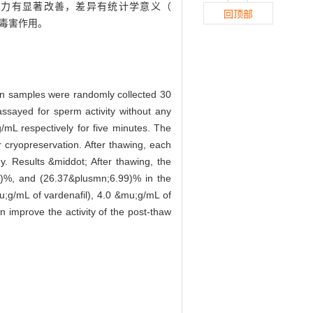
精子复苏后活力有显著改善，差异有统计学意义（
回顶部
有毒害作用。
men samples were randomly collected 30
sayed for sperm activity without any
g/mL respectively for five minutes. The
 cryopreservation. After thawing, each
y. Results &middot; After thawing, the
)%, and (26.37&plusmn;6.99)% in the
u;g/mL of vardenafil), 4.0 &mu;g/mL of
n improve the activity of the post-thaw