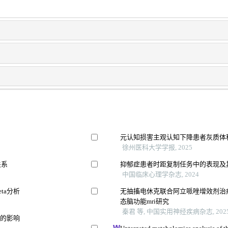
元认知损害主观认知下降患者灰质体
徐州医科大学学报, 2025
关系
抑郁症患者时距复制任务中的表现及
中国临床心理学杂志, 2024
ta分析
无抽搐电休克联合阿立哌唑增效剂治
态脑功能mri研究
秦君 等, 中国实用神经疾病杂志, 202
积的影响