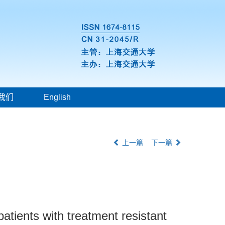
我们
English
上一篇
下一篇
atients with treatment resistant