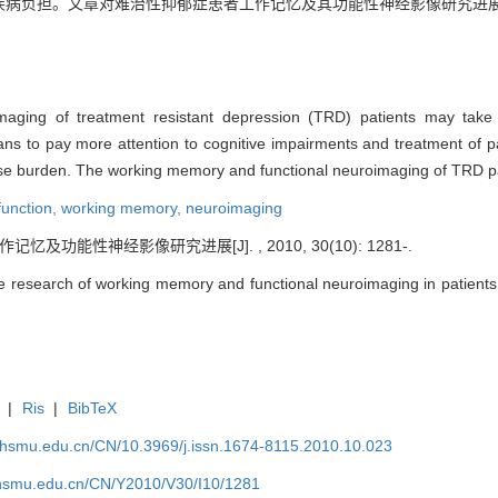
疾病负担。文章对难治性抑郁症患者工作记忆及其功能性神经影像研究进
aging of treatment resistant depression (TRD) patients may take g
cians to pay more attention to cognitive impairments and treatment of p
sease burden. The working memory and functional neuroimaging of TRD pa
function,
working memory,
neuroimaging
及功能性神经影像研究进展[J]. , 2010, 30(10): 1281-.
 research of working memory and functional neuroimaging in patients w
|
Ris
|
BibTeX
shsmu.edu.cn/CN/10.3969/j.issn.1674-8115.2010.10.023
shsmu.edu.cn/CN/Y2010/V30/I10/1281