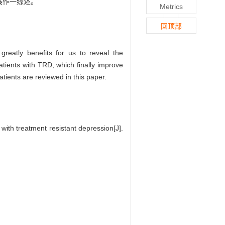
展作一综述。
Metrics
回顶部
reatly benefits for us to reveal the
atients with TRD, which finally improve
tients are reviewed in this paper.
ith treatment resistant depression[J].