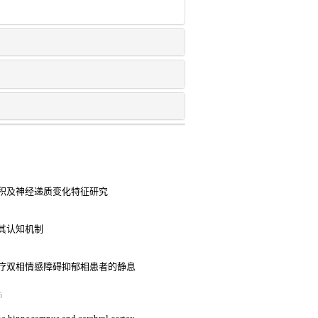
积及神经递质变化特征研究
其认知机制
疗双相情感障碍抑郁相患者的静息
5