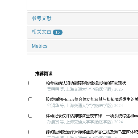
参考文献
相关文章
15
Metrics
推荐阅读
帕金森病认知功能障碍影像标志物的研究现状
曹明明 等, 上海交通大学学报(医学版), 2025
胶质细胞内snare复合体功能及其与抑郁障碍发生的
谷涓华 等, 上海交通大学学报(医学版), 2024
体动记录仪评估抑郁症昼夜节律：一项系统综述和me
孙晨寅 等, 上海交通大学学报(医学版), 2024
经颅磁刺激治疗对抑郁症患者杏仁核及海马亚区体