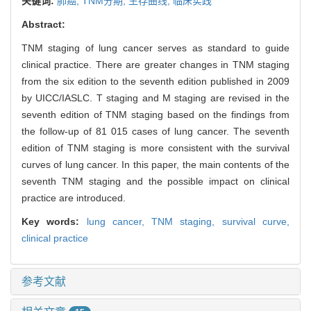
关键词:
肺癌,
TNM分期,
生存曲线,
临床实践
Abstract:
TNM staging of lung cancer serves as standard to guide
clinical practice. There are greater changes in TNM staging
from the six edition to the seventh edition published in 2009
by UICC/IASLC. T staging and M staging are revised in the
seventh edition of TNM staging based on the findings from
the follow-up of 81 015 cases of lung cancer. The seventh
edition of TNM staging is more consistent with the survival
curves of lung cancer. In this paper, the main contents of the
seventh TNM staging and the possible impact on clinical
practice are introduced.
Key words:
lung cancer,
TNM staging,
survival curve,
clinical practice
参考文献