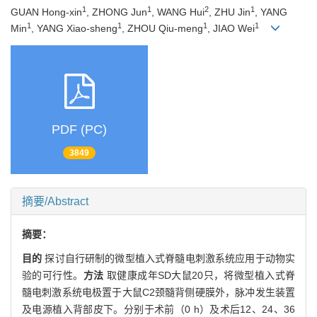
1
1
2
1
GUAN Hong-xin
, ZHONG Jun
, WANG Hui
, ZHU Jin
, YANG
1
1
1
1
Min
, YANG Xiao-sheng
, ZHOU Qiu-meng
, JIAO Wei
PDF (PC)
3849
摘要/Abstract
摘要：
目的
探讨自行研制的微型植入式脊髓电刺激系统应用于动物实
验的可行性。
方法
取健康成年SD大鼠20只，将微型植入式脊
髓电刺激系统电极置于大鼠C2颈髓背侧硬膜外，脉冲发生装置
及电源植入背部皮下。分别于术前（0 h）及术后12、24、36