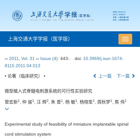
上海交通大学学报（医学版）
导
航
切
››
2011
,
Vol. 31
››
Issue (4)
: 443-.
doi:
10.3969/j.issn.1674-
换
8115.2011.04.013
• 论著（临床研究） •
上一篇
下一篇
微型植入式脊髓电刺激系统的可行性实验研究
1
1
2
1
1
1
1
1
管宏新
, 仲 骏
, 汪 辉
, 朱 晋
, 杨 敏
, 杨晓笙
, 周秋梦
, 焦 伟
Experimental study of feasibility of miniature implantable spinal
cord stimulation system