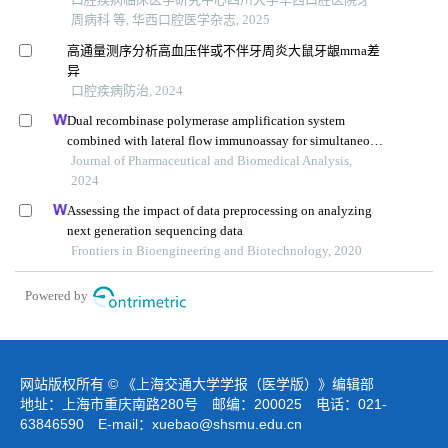
周病科 等, 华西口腔医学杂志, 2025
高通量测序分析高血压伴或不伴牙周炎大鼠牙龈mrna差
异
口腔疾病防治, 2024
Dual recombinase polymerase amplification system
combined with lateral flow immunoassay for simultaneous
detection of staphylococcus aureus and vibrio
Journal of Pharmaceutical and Biomedical Analysis,
parahaemolyticus
2024
Assessing the impact of data preprocessing on analyzing
next generation sequencing data
Frontiers in Bioengineering and Biotechnology, 2020
Powered by
网站版权所有 © 《上海交通大学学报（医学版）》编辑部
地址：上海市重庆南路280号 邮编：200025 电话：021-
63846590 E-mail：
xuebao@shsmu.edu.cn