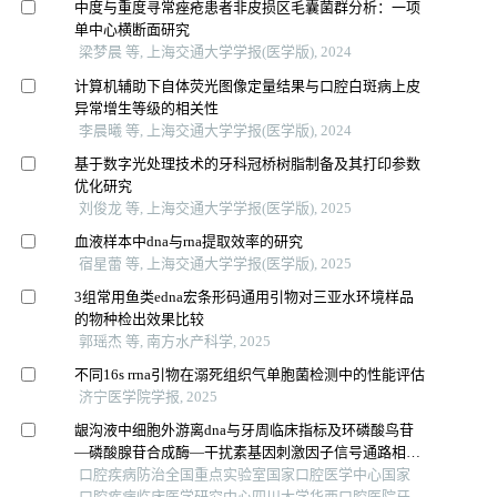
中度与重度寻常痤疮患者非皮损区毛囊菌群分析：一项
单中心横断面研究
梁梦晨 等, 上海交通大学学报(医学版), 2024
计算机辅助下自体荧光图像定量结果与口腔白斑病上皮
异常增生等级的相关性
李晨曦 等, 上海交通大学学报(医学版), 2024
基于数字光处理技术的牙科冠桥树脂制备及其打印参数
优化研究
刘俊龙 等, 上海交通大学学报(医学版), 2025
血液样本中dna与rna提取效率的研究
宿星蕾 等, 上海交通大学学报(医学版), 2025
3组常用鱼类edna宏条形码通用引物对三亚水环境样品
的物种检出效果比较
郭瑶杰 等, 南方水产科学, 2025
不同16s rrna引物在溺死组织气单胞菌检测中的性能评估
济宁医学院学报, 2025
龈沟液中细胞外游离dna与牙周临床指标及环磷酸鸟苷
—磷酸腺苷合成酶—干扰素基因刺激因子信号通路相关
分子的关联性分析
口腔疾病防治全国重点实验室国家口腔医学中心国家
口腔疾病临床医学研究中心四川大学华西口腔医院牙