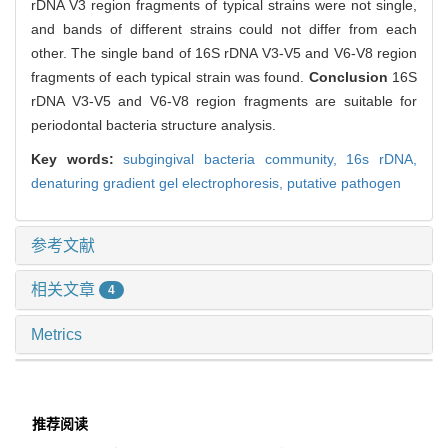
rDNA V3 region fragments of typical strains were not single,
and bands of different strains could not differ from each
other. The single band of 16S rDNA V3-V5 and V6-V8 region
fragments of each typical strain was found.
Conclusion
16S
rDNA V3-V5 and V6-V8 region fragments are suitable for
periodontal bacteria structure analysis.
Key words:
subgingival bacteria community,
16s rDNA,
denaturing gradient gel electrophoresis,
putative pathogen
参考文献
相关文章
4
Metrics
推荐阅读