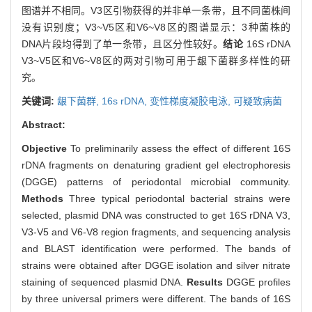
图谱并不相同。V3区引物获得的并非单一条带，且不同菌株间
没有识别度；V3~V5区和V6~V8区的图谱显示：3种菌株的
DNA片段均得到了单一条带，且区分性较好。
结论
16S rDNA
V3~V5区和V6~V8区的两对引物可用于龈下菌群多样性的研
究。
关键词:
龈下菌群,
16s rDNA,
变性梯度凝胶电泳,
可疑致病菌
Abstract:
Objective
To preliminarily assess the effect of different 16S
rDNA fragments on denaturing gradient gel electrophoresis
(DGGE) patterns of periodontal microbial community.
Methods
Three typical periodontal bacterial strains were
selected, plasmid DNA was constructed to get 16S rDNA V3,
V3-V5 and V6-V8 region fragments, and sequencing analysis
and BLAST identification were performed. The bands of
strains were obtained after DGGE isolation and silver nitrate
staining of sequenced plasmid DNA.
Results
DGGE profiles
by three universal primers were different. The bands of 16S