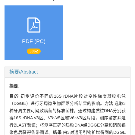
PDF (PC)
3062
摘要/Abstract
摘要：
目的
初步评价不同的16S rDNA片段对变性梯度凝胶电泳
（DGGE）进行牙周微生物群落分析结果的影响。
方法
选取3
种牙周主要可疑致病菌的标准菌株，通过构建质粒DNA分别获
得16S rDNA V3区、V3~V5区和V6~V8区片段，测序鉴定并进
行BLAST验证；将测序正确的质粒DNA经DGGE分离和硝酸银
染色后获得条带图谱。
结果
由3对通用引物扩增得到的DGGE