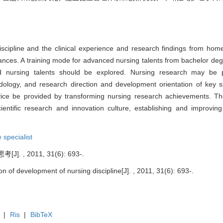
iscipline and the clinical experience and research findings from home
ances. A training mode for advanced nursing talents from bachelor deg
ed nursing talents should be explored. Nursing research may be p
odology, and research direction and development orientation of key s
rvice be provided by transforming nursing research achievements. T
cientific research and innovation culture, establishing and improv
e specialist
 , 2011, 31(6): 693-.
 of development of nursing discipline[J]. , 2011, 31(6): 693-.
|
Ris
|
BibTeX