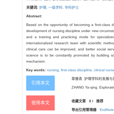
关键词:
护理,
一级学科,
专科护士
Abstract:
Based on the opportunity of becoming a first-class d
development of nursing discipline under new circumst
and a training and practicing mode for specializ
internationalized research team with scientific meth
clinical care can be improved, and better social se
science is to be constantly promoted by building s
mechanism.
Key words:
nursing,
first-class discipline,
clinical nurs
章雅青. 护理学科的发展与思考[J].
引用本文
ZHANG Ya-qing. Exploration
收藏文章
0
/
推荐
使用本文
导出引用管理器
EndNote