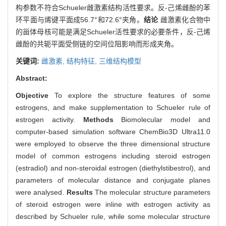
构参数不符合Schueler雌激素结构活性要求。反-己烯雌酚的苯
环平面与烯键平面成56.7°和72.6°夹角。
结论
雌激素化合物中
的甾体母核可能是满足Schueler活性要求的必要条件，反-己烯
雌酚的共轭平面受侧链的空间位阻影响而形成夹角。
关键词:
雌激素,
结构特征,
三维结构模型
Abstract:
Objective
To explore the structure features of some
estrogens, and make supplementation to Schueler rule of
estrogen activity.
Methods
Biomolecular model and
computer-based simulation software ChemBio3D Ultra11.0
were employed to observe the three dimensional structure
model of common estrogens including steroid estrogen
(estradiol) and non-steroidal estrogen (diethylstibestrol), and
parameters of molecular distance and conjugate planes
were analysed.
Results
The molecular structure parameters
of steroid estrogen were inline with estrogen activity as
described by Schueler rule, while some molecular structure