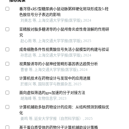
推荐阅读
番泻苷a对2型糖尿病小鼠动脉粥样硬化斑块形成及5-羟
色胺信号分子表达的影响
刘美志 等, 上海交通大学学报(医学版), 2024
亚精胺对脂多糖诱导的小鼠颅骨炎症性骨溶解的作用研
究
赵心雨 等, 上海交通大学学报(医学版), 2025
成骨细胞条件性视黄酸信号失活小鼠模型的构建与验证
孙思远 等, 上海交通大学学报(医学版), 2024
视黄酸诱导的小鼠神经管畸形基因表达趋势分析
曹睿 等, 上海交通大学学报(医学版), 2024
计算机技术在药物设计与发现中的应用进展
於振兴 等, 国际医学与数据杂志, 2025
面向虚拟筛选的gpu加速的分子对接方法
胡海峰 等, 生物信息学, 2023
计算机辅助多肽药物设计的应用：从结构预测到模拟优
化
姜鸣 等, 延安大学学报（自然科学版）, 2025
基于蛋白质受体的药物分子计算机辅助设计策略