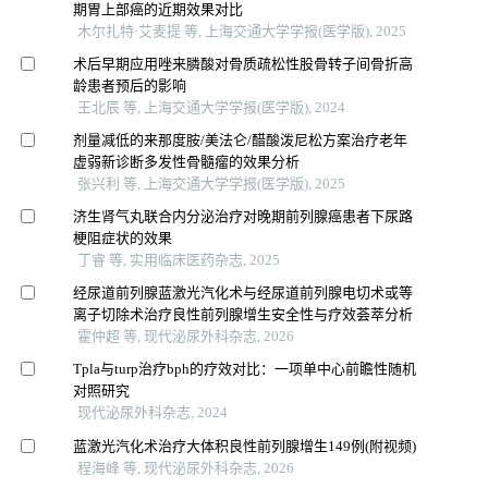
期胃上部癌的近期效果对比
木尔扎特·艾麦提 等, 上海交通大学学报(医学版), 2025
术后早期应用唑来膦酸对骨质疏松性股骨转子间骨折高
龄患者预后的影响
王北辰 等, 上海交通大学学报(医学版), 2024
剂量减低的来那度胺/美法仑/醋酸泼尼松方案治疗老年
虚弱新诊断多发性骨髓瘤的效果分析
张兴利 等, 上海交通大学学报(医学版), 2025
济生肾气丸联合内分泌治疗对晚期前列腺癌患者下尿路
梗阻症状的效果
丁睿 等, 实用临床医药杂志, 2025
经尿道前列腺蓝激光汽化术与经尿道前列腺电切术或等
离子切除术治疗良性前列腺增生安全性与疗效荟萃分析
霍仲超 等, 现代泌尿外科杂志, 2026
Tpla与turp治疗bph的疗效对比：一项单中心前瞻性随机
对照研究
现代泌尿外科杂志, 2024
蓝激光汽化术治疗大体积良性前列腺增生149例(附视频)
程海峰 等, 现代泌尿外科杂志, 2026