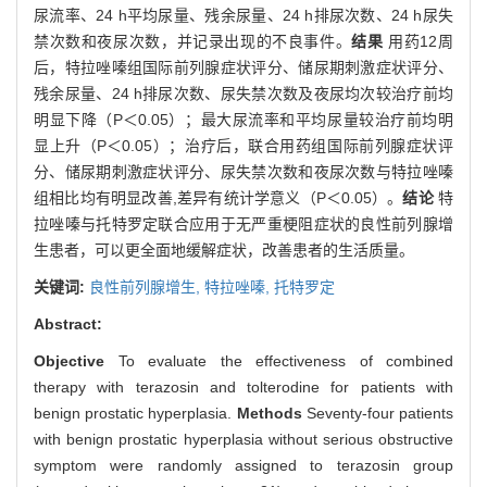
尿流率、24 h平均尿量、残余尿量、24 h排尿次数、24 h尿失
禁次数和夜尿次数，并记录出现的不良事件。
结果
用药12周
后，特拉唑嗪组国际前列腺症状评分、储尿期刺激症状评分、
残余尿量、24 h排尿次数、尿失禁次数及夜尿均次较治疗前均
明显下降（P＜0.05）；最大尿流率和平均尿量较治疗前均明
显上升（P＜0.05）；治疗后，联合用药组国际前列腺症状评
分、储尿期刺激症状评分、尿失禁次数和夜尿次数与特拉唑嗪
组相比均有明显改善,差异有统计学意义（P＜0.05）。
结论
特
拉唑嗪与托特罗定联合应用于无严重梗阻症状的良性前列腺增
生患者，可以更全面地缓解症状，改善患者的生活质量。
关键词:
良性前列腺增生,
特拉唑嗪,
托特罗定
Abstract:
Objective
To evaluate the effectiveness of combined
therapy with terazosin and tolterodine for patients with
benign prostatic hyperplasia.
Methods
Seventy-four patients
with benign prostatic hyperplasia without serious obstructive
symptom were randomly assigned to terazosin group