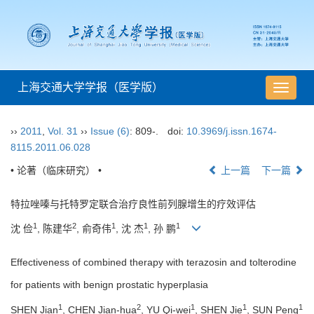
上海交通大学学报（医学版）
导
航
切
››
2011
,
Vol. 31
››
Issue (6)
: 809-.
doi:
10.3969/j.issn.1674-
换
8115.2011.06.028
• 论著（临床研究） •
上一篇
下一篇
特拉唑嗪与托特罗定联合治疗良性前列腺增生的疗效评估
1
2
1
1
1
沈 俭
, 陈建华
, 俞奇伟
, 沈 杰
, 孙 鹏
Effectiveness of combined therapy with terazosin and tolterodine
for patients with benign prostatic hyperplasia
1
2
1
1
1
SHEN Jian
, CHEN Jian-hua
, YU Qi-wei
, SHEN Jie
, SUN Peng