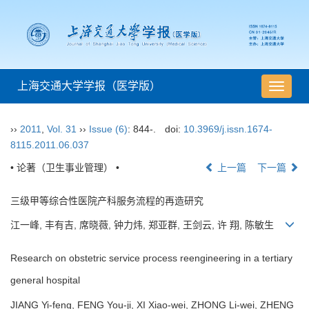
上海交通大学学报（医学版）
导
航
切
››
2011
,
Vol. 31
››
Issue (6)
: 844-.
doi:
10.3969/j.issn.1674-
换
8115.2011.06.037
• 论著（卫生事业管理） •
上一篇
下一篇
三级甲等综合性医院产科服务流程的再造研究
江一峰, 丰有吉, 席晓薇, 钟力炜, 郑亚群, 王剑云, 许 翔, 陈敏生
Research on obstetric service process reengineering in a tertiary
general hospital
JIANG Yi-feng, FENG You-ji, XI Xiao-wei, ZHONG Li-wei, ZHENG