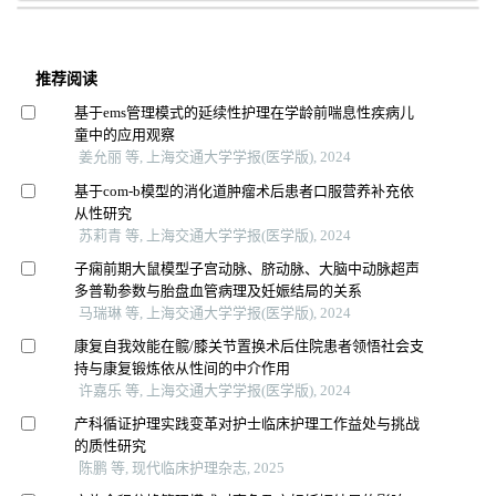
推荐阅读
基于ems管理模式的延续性护理在学龄前喘息性疾病儿
童中的应用观察
姜允丽 等, 上海交通大学学报(医学版), 2024
基于com-b模型的消化道肿瘤术后患者口服营养补充依
从性研究
苏莉青 等, 上海交通大学学报(医学版), 2024
子痫前期大鼠模型子宫动脉、脐动脉、大脑中动脉超声
多普勒参数与胎盘血管病理及妊娠结局的关系
马瑞琳 等, 上海交通大学学报(医学版), 2024
康复自我效能在髋/膝关节置换术后住院患者领悟社会支
持与康复锻炼依从性间的中介作用
许嘉乐 等, 上海交通大学学报(医学版), 2024
产科循证护理实践变革对护士临床护理工作益处与挑战
的质性研究
陈鹏 等, 现代临床护理杂志, 2025