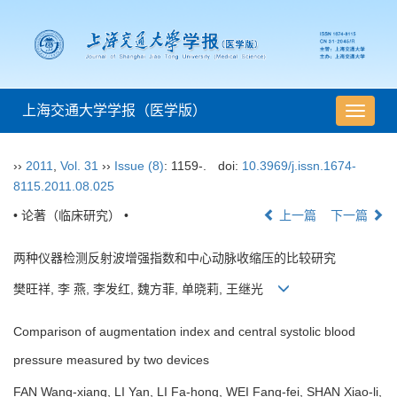
上海交通大学学报（医学版）
导
航
切
››
2011
,
Vol. 31
››
Issue (8)
: 1159-.
doi:
10.3969/j.issn.1674-
换
8115.2011.08.025
• 论著（临床研究） •
上一篇
下一篇
两种仪器检测反射波增强指数和中心动脉收缩压的比较研究
樊旺祥, 李 燕, 李发红, 魏方菲, 单晓莉, 王继光
Comparison of augmentation index and central systolic blood
pressure measured by two devices
FAN Wang-xiang, LI Yan, LI Fa-hong, WEI Fang-fei, SHAN Xiao-li,