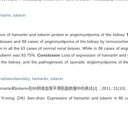
martin,
tuberin
ance of hamartin and tuberin protein in angiomyolipoma of the kidney.
l tissues and 86 cases of angiomyolipoma of the kidney by immunoch
n in all the 43 cases of normal renal tissues. While in 86 cases of ang
 tuberin was 93.75%.
Conclusion
Loss of expression of hamartin and 
the kidney, and the pathogenesis of sporadic angiomyolipoma of the
ohistochemistry,
hamartin,
tuberin
rtin和tuberin在86例肾血管平滑肌脂肪瘤中的表达[J]. , 2011, 31(10): 1
-ming, ZHU Jian-shan. Expression of hamartin and tuberin in 86 cas