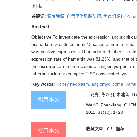
不同。
关键词:
肾脏肿瘤,
血管平滑肌脂肪瘤,
免疫组织化学,
ha
Abstract:
Objective
To investigate the expression and signific
biomarkers was detected in 43 cases of normal rena
was positive expression of hamartin and tuberin protei
expression rate of hamartin was 81.25%, and that of
the occurrence of some cases of angiomyolipoma of 
tuberous sclerosis complex (TSC)-associated type.
Key words:
kidney neoplasm,
angiomyolipoma,
immun
王兆亮, 陈以明, 朱建善. Hama
引用本文
WANG Zhao-liang, CHEN Yi
2011, 31(10): 1428-.
收藏文章
0
/
推荐
使用本文