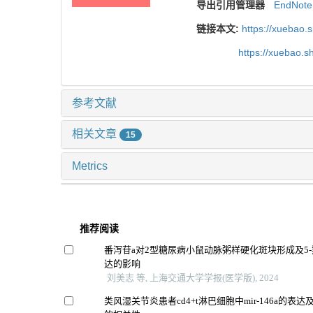
导出引用管理器
EndNote
链接本文:
https://xuebao.
https://xuebao.
参考文献
相关文章
15
Metrics
推荐阅读
番泻苷a对2型糖尿病小鼠动脉粥样硬化斑块形成及5
达的影响
刘美志 等, 上海交通大学学报(医学版), 2024
类风湿关节炎患者cd4+t淋巴细胞中mir-146a的表