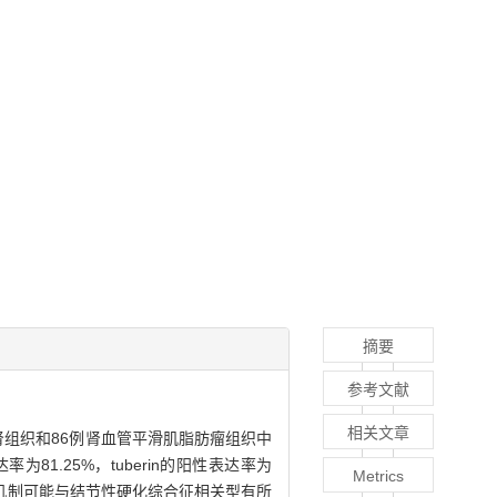
摘要
参考文献
相关文章
正常肾组织和86例肾血管平滑肌脂肪瘤组织中
率为81.25%，tuberin的阳性表达率为
Metrics
发病机制可能与结节性硬化综合征相关型有所