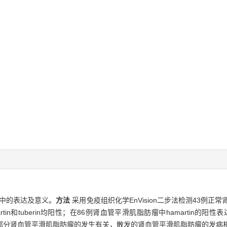
肪瘤中的表达及意义。
方法
采用免疫组织化学EnVision二步法检测43例
tin和tuberin均阳性；在86例肾血管平滑肌脂肪瘤中hamartin的阳性表达
失表达可能与部分肾血管平滑肌脂肪瘤的发生有关，散发的肾血管平滑肌脂肪瘤的