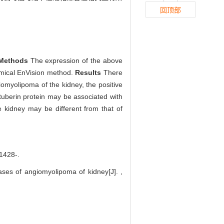
回顶部
Methods
The expression of the above
emical EnVision method.
Results
There
iomyolipoma of the kidney, the positive
tuberin protein may be associated with
 kidney may be different from that of
428-.
es of angiomyolipoma of kidney[J]. ,