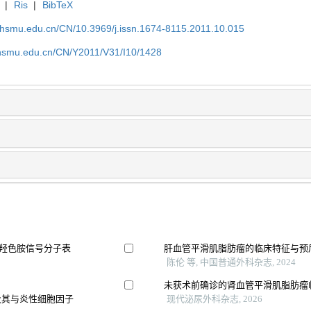
|
Ris
|
BibTeX
shsmu.edu.cn/CN/10.3969/j.issn.1674-8115.2011.10.015
shsmu.edu.cn/CN/Y2011/V31/I10/1428
-羟色胺信号分子表
肝血管平滑肌脂肪瘤的临床特征与预
陈伦 等, 中国普通外科杂志, 2024
未获术前确诊的肾血管平滑肌脂肪瘤
达及其与炎性细胞因子
现代泌尿外科杂志, 2026