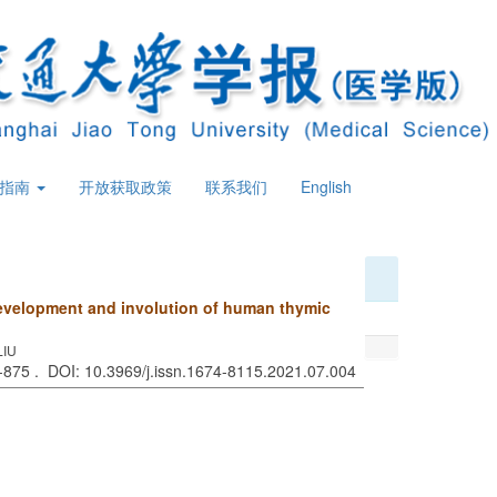
策指南
开放获取政策
联系我们
English
 development and involution of human thymic
LIU
 -875 . DOI: 10.3969/j.issn.1674-8115.2021.07.004