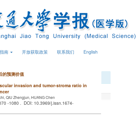
策指南
开放获取政策
联系我们
English
后的预测价值
cular invasion and tumor-stroma ratio in
ancer
ichi, QIU Zhengjun, HUANG Chen
1070 -1080 . DOI: 10.3969/j.issn.1674-