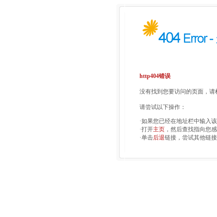
http404错误
没有找到您要访问的页面，请检
请尝试以下操作：
·如果您已经在地址栏中输入
·打开
主页
，然后查找指向您感
·单击
后退
链接，尝试其他链接