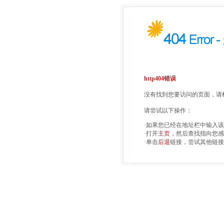
http404错误
没有找到您要访问的页面，请检
请尝试以下操作：
·如果您已经在地址栏中输入
·打开
主页
，然后查找指向您感
·单击
后退
链接，尝试其他链接