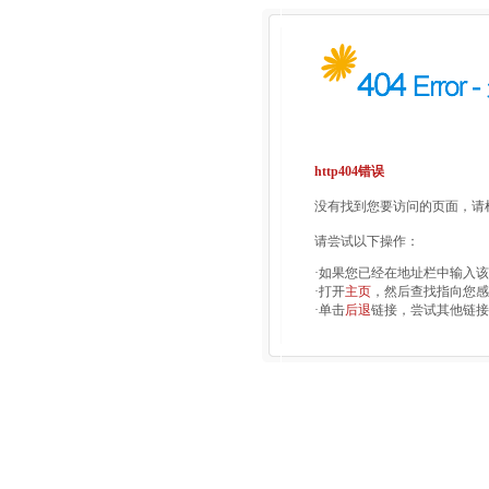
http404错误
没有找到您要访问的页面，请检
请尝试以下操作：
·如果您已经在地址栏中输入
·打开
主页
，然后查找指向您感
·单击
后退
链接，尝试其他链接