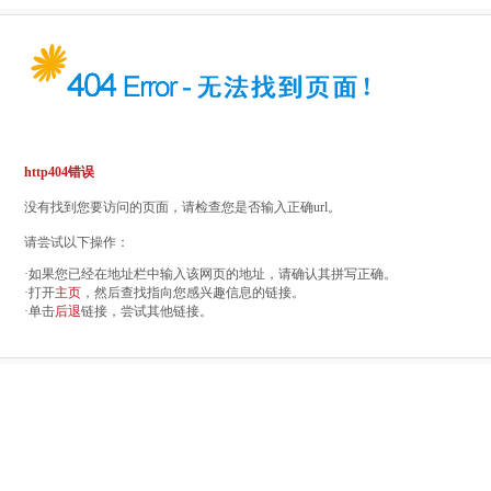
http404错误
没有找到您要访问的页面，请检查您是否输入正确url。
请尝试以下操作：
·如果您已经在地址栏中输入该网页的地址，请确认其拼写正确。
·打开
主页
，然后查找指向您感兴趣信息的链接。
·单击
后退
链接，尝试其他链接。