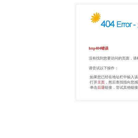
http404错误
没有找到您要访问的页面，请检
请尝试以下操作：
·如果您已经在地址栏中输入
·打开
主页
，然后查找指向您感
·单击
后退
链接，尝试其他链接