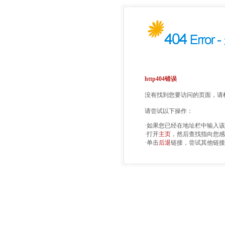
http404错误
没有找到您要访问的页面，请检
请尝试以下操作：
·如果您已经在地址栏中输入
·打开
主页
，然后查找指向您感
·单击
后退
链接，尝试其他链接