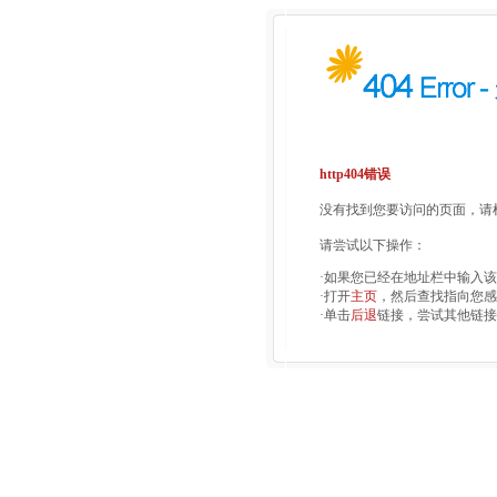
http404错误
没有找到您要访问的页面，请检
请尝试以下操作：
·如果您已经在地址栏中输入
·打开
主页
，然后查找指向您感
·单击
后退
链接，尝试其他链接