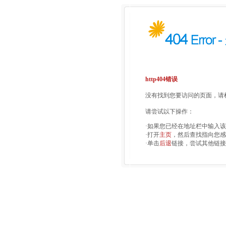
http404错误
没有找到您要访问的页面，请检
请尝试以下操作：
·如果您已经在地址栏中输入
·打开
主页
，然后查找指向您感
·单击
后退
链接，尝试其他链接