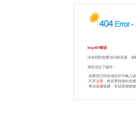
http404错误
没有找到您要访问的页面，请检
请尝试以下操作：
·如果您已经在地址栏中输入
·打开
主页
，然后查找指向您感
·单击
后退
链接，尝试其他链接