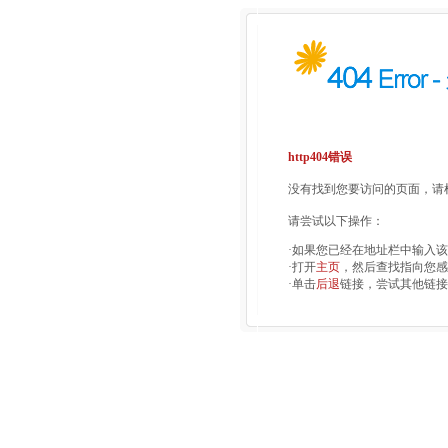
http404错误
没有找到您要访问的页面，请检
请尝试以下操作：
·如果您已经在地址栏中输入
·打开
主页
，然后查找指向您感
·单击
后退
链接，尝试其他链接