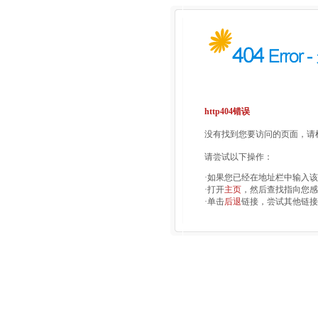
http404错误
没有找到您要访问的页面，请检
请尝试以下操作：
·如果您已经在地址栏中输入
·打开
主页
，然后查找指向您感
·单击
后退
链接，尝试其他链接