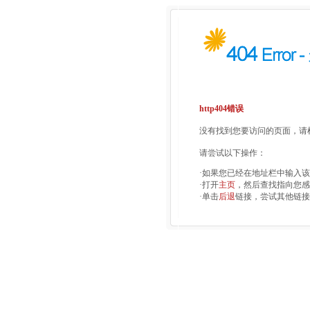
http404错误
没有找到您要访问的页面，请检
请尝试以下操作：
·如果您已经在地址栏中输入
·打开
主页
，然后查找指向您感
·单击
后退
链接，尝试其他链接