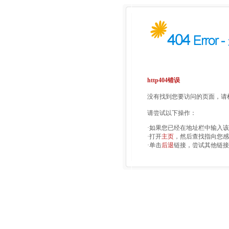
http404错误
没有找到您要访问的页面，请检
请尝试以下操作：
·如果您已经在地址栏中输入
·打开
主页
，然后查找指向您感
·单击
后退
链接，尝试其他链接