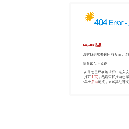
http404错误
没有找到您要访问的页面，请检
请尝试以下操作：
·如果您已经在地址栏中输入
·打开
主页
，然后查找指向您感
·单击
后退
链接，尝试其他链接