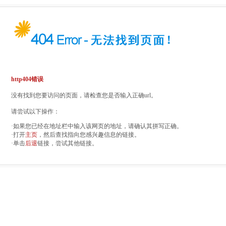
http404错误
没有找到您要访问的页面，请检查您是否输入正确url。
请尝试以下操作：
·如果您已经在地址栏中输入该网页的地址，请确认其拼写正确。
·打开
主页
，然后查找指向您感兴趣信息的链接。
·单击
后退
链接，尝试其他链接。