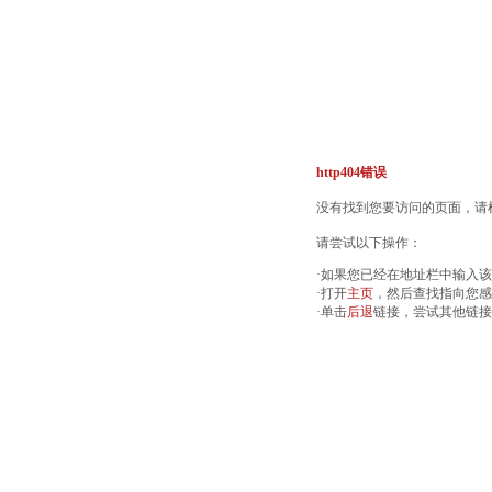
http404错误
没有找到您要访问的页面，请检
请尝试以下操作：
·如果您已经在地址栏中输入
·打开
主页
，然后查找指向您感
·单击
后退
链接，尝试其他链接