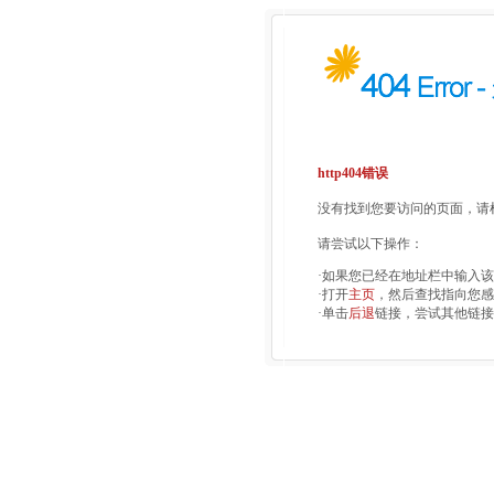
http404错误
没有找到您要访问的页面，请检
请尝试以下操作：
·如果您已经在地址栏中输入
·打开
主页
，然后查找指向您感
·单击
后退
链接，尝试其他链接