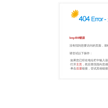
http404错误
没有找到您要访问的页面，请检
请尝试以下操作：
·如果您已经在地址栏中输入
·打开
主页
，然后查找指向您感
·单击
后退
链接，尝试其他链接