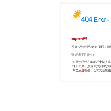
http404错误
没有找到您要访问的页面，请检
请尝试以下操作：
·如果您已经在地址栏中输入
·打开
主页
，然后查找指向您感
·单击
后退
链接，尝试其他链接