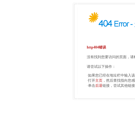
http404错误
没有找到您要访问的页面，请检
请尝试以下操作：
·如果您已经在地址栏中输入
·打开
主页
，然后查找指向您感
·单击
后退
链接，尝试其他链接