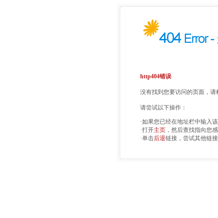
http404错误
没有找到您要访问的页面，请检
请尝试以下操作：
·如果您已经在地址栏中输入
·打开
主页
，然后查找指向您感
·单击
后退
链接，尝试其他链接