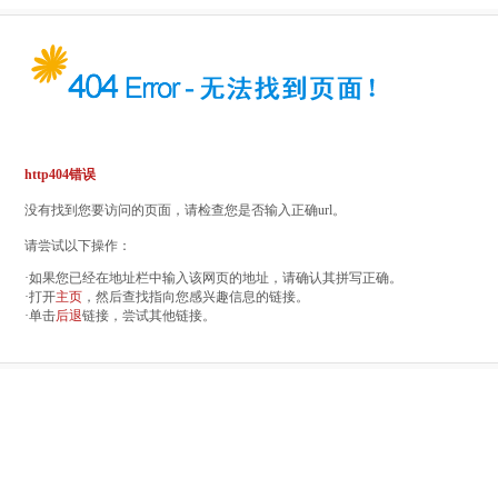
http404错误
没有找到您要访问的页面，请检查您是否输入正确url。
请尝试以下操作：
·如果您已经在地址栏中输入该网页的地址，请确认其拼写正确。
·打开
主页
，然后查找指向您感兴趣信息的链接。
·单击
后退
链接，尝试其他链接。