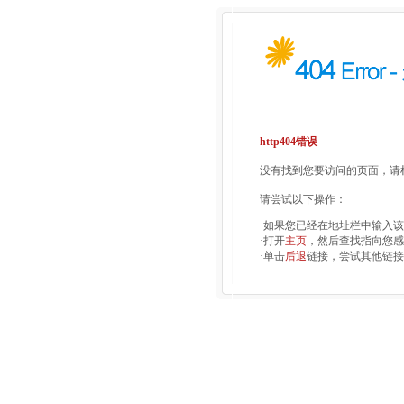
http404错误
没有找到您要访问的页面，请检
请尝试以下操作：
·如果您已经在地址栏中输入
·打开
主页
，然后查找指向您感
·单击
后退
链接，尝试其他链接