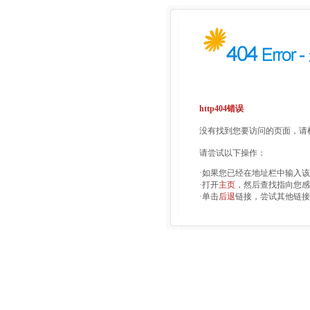
http404错误
没有找到您要访问的页面，请检
请尝试以下操作：
·如果您已经在地址栏中输入
·打开
主页
，然后查找指向您感
·单击
后退
链接，尝试其他链接