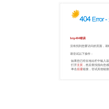
http404错误
没有找到您要访问的页面，请检
请尝试以下操作：
·如果您已经在地址栏中输入
·打开
主页
，然后查找指向您感
·单击
后退
链接，尝试其他链接